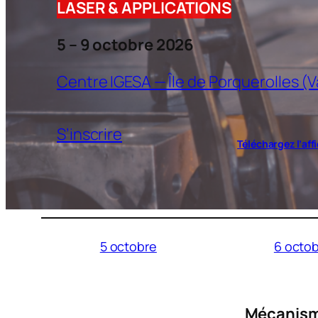
LASER & APPLICATIONS
5 – 9 octobre 2026
Centre IGESA — Île de Porquerolles (V
S’inscrire
Téléchargez l’aff
5 octobre
6 octo
Mécanisme