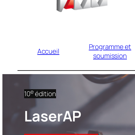
Programme et
Accueil
soumission
e
10
édition
LaserAP