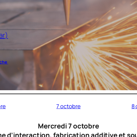
ar)
iche
bre
7 octobre
8 
Mercredi 7 octobre
 d’interaction, fabrication additive et so