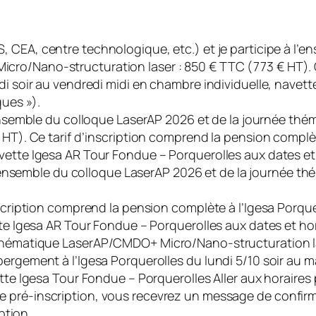
, CEA, centre technologique, etc.) et je participe à l’
ro/Nano-structuration laser : 850 € TTC (773 € HT). C
di soir au vendredi midi en chambre individuelle, navet
ques »).
l’ensemble du colloque LaserAP 2026 et de la journée 
 HT). Ce tarif d’inscription comprend la pension complèt
ette Igesa AR Tour Fondue – Porquerolles aux dates et h
 l’ensemble du colloque LaserAP 2026 et de la journée
nscription comprend la pension complète à l’Igesa Porqu
tte Igesa AR Tour Fondue – Porquerolles aux dates et hor
 thématique
LaserAP/CMDO+ Micro/Nano-structuration las
ergement à l’Igesa Porquerolles du lundi 5/10 soir au m
tte Igesa Tour Fondue – Porquerolles Aller aux horaires 
re pré-inscription, vous recevrez un message de confir
ption.