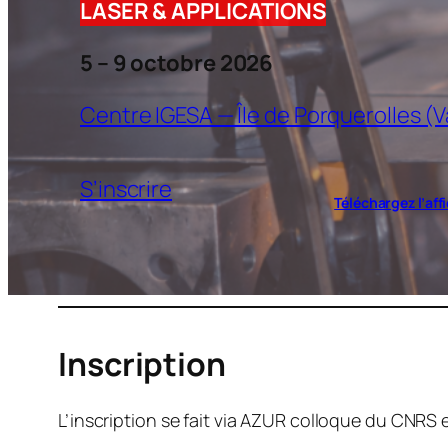
LASER & APPLICATIONS
5 – 9 octobre 2026
Centre IGESA — Île de Porquerolles (V
S’inscrire
Téléchargez l’aff
Inscription
L’inscription se fait via AZUR colloque du CNRS 