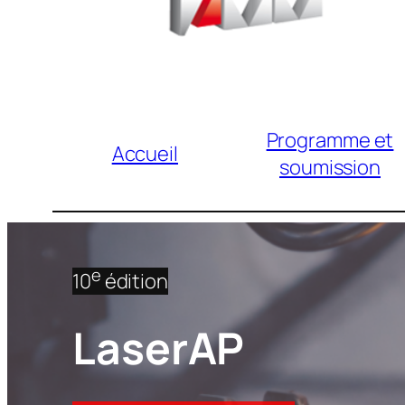
Programme et
Accueil
soumission
e
10
édition
LaserAP