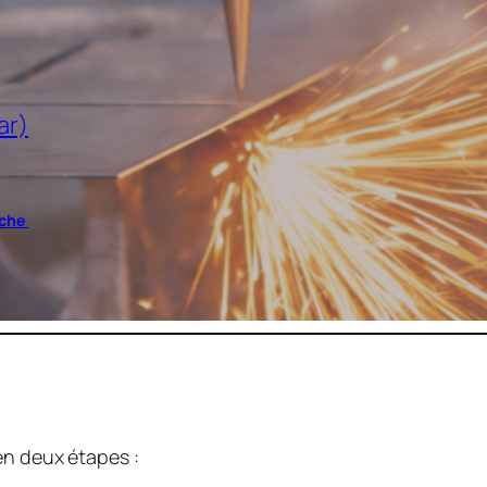
ar)
iche
en deux étapes :