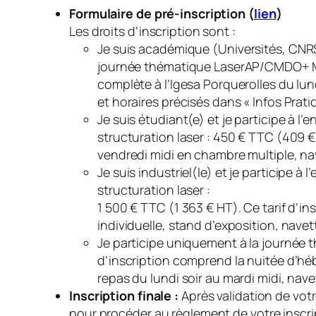
Formulaire de pré-inscription (
lien
)
Les droits d’inscription sont :
Je suis académique
(Universités, CNRS
journée thématique LaserAP/CMDO+ Mic
complète à l’Igesa Porquerolles du lun
et horaires précisés dans « Infos Prati
Je suis étudiant(e)
et je participe à 
structuration laser : 450 € TTC (409 €
vendredi midi en chambre multiple, nav
Je suis industriel(le)
et je participe à
structuration laser :
1 500 € TTC (1 363 € HT). Ce tarif d’i
individuelle, stand d’exposition, nave
Je participe uniquement à la journée
d’inscription comprend la nuitée d’héb
repas du lundi soir au mardi midi, nave
Inscription finale :
Après validation de vot
pour procéder au règlement de votre inscri